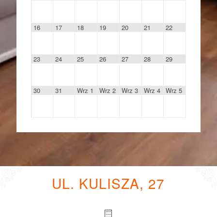
16
17
18
19
20
21
22
23
24
25
26
27
28
29
30
31
Wrz 1
Wrz 2
Wrz 3
Wrz 4
Wrz 5
UL. KULISZA, 27