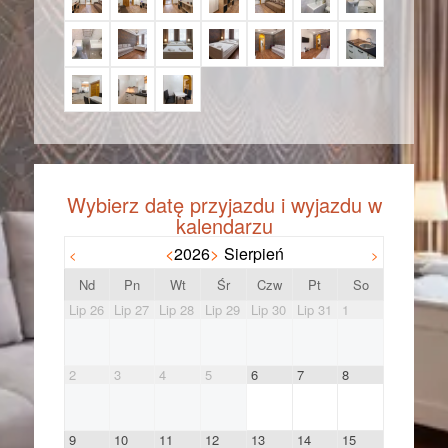
<
2026
>
Sierpień
<
>
Nd
Pn
Wt
Śr
Czw
Pt
So
Lip 26
Lip 27
Lip 28
Lip 29
Lip 30
Lip 31
1
2
3
4
5
6
7
8
9
10
11
12
13
14
15