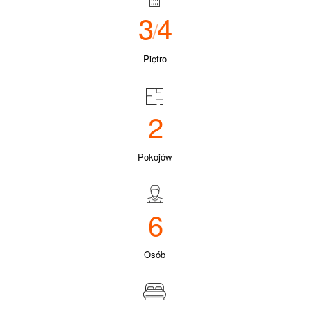
3
4
/
Piętro
2
Pokojów
6
Osób