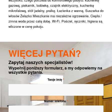
wszystko, czego potrzeba do komfortowego pobytu: kuchenkę
gazową, piekarnik, lodówkę, czajnik elektryczny, kuchenkę
mikrofalową, stół jadalny, pralkę. Łazienka z wanną. Suszarka do
włosów Żelazko Mieszkanie ma niezależne ogrzewanie. Ciepła /
zimna woda przez całą dobę. Wi-Fi. Pościel, ręczniki, higiena są
wliczone w cenę pokoju.
WIĘCEJ PYTAŃ?
Zapytaj naszych specjalistów!
Wypełnij poniższy formularz, a my odpowiemy na
wszystkie pytania.
Twoje imię
*
Numer telefonu
*