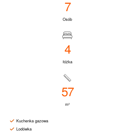
7
Osób
4
łóżka
57
m²
Kuchenka gazowa
Lodówka