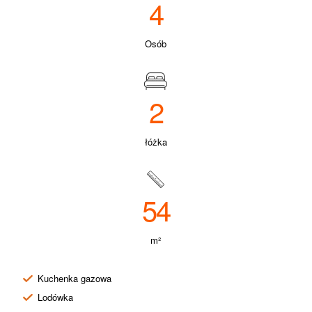
4
Osób
2
łóżka
54
m²
Kuchenka gazowa
Lodówka