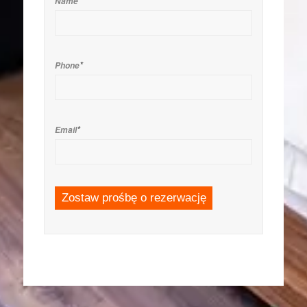
*
Name
*
Phone
*
Email
Zostaw prośbę o rezerwację