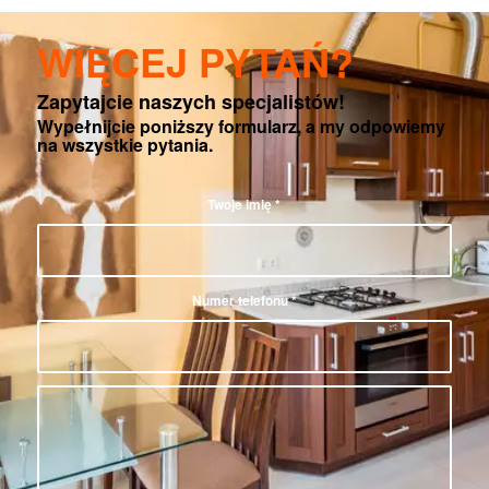
WIĘCEJ PYTAŃ?
Zapytajcie naszych specjalistów!
Wypełnijcie poniższy formularz, a my odpowiemy
na wszystkie pytania.
Twoje imię
*
Numer telefonu
*